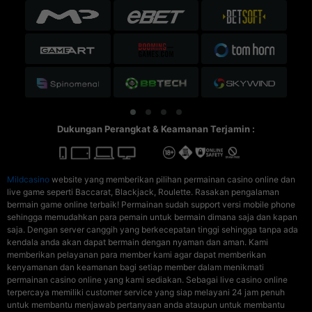
Dukungan Perangkat & Keamanan Terjamin :
Mildcasino
website yang memberikan pilihan permainan casino online dan
live game seperti Baccarat, Blackjack, Roulette. Rasakan pengalaman
bermain game online terbaik! Permainan sudah support versi mobile phone
sehingga memudahkan para pemain untuk bermain dimana saja dan kapan
saja. Dengan server canggih yang berkecepatan tinggi sehingga tanpa ada
kendala anda akan dapat bermain dengan nyaman dan aman. Kami
memberikan pelayanan para member kami agar dapat memberikan
kenyamanan dan keamanan bagi setiap member dalam menikmati
permainan casino online yang kami sediakan. Sebagai live casino online
terpercaya memiliki customer service yang siap melayani 24 jam penuh
untuk membantu menjawab pertanyaan anda ataupun untuk membantu