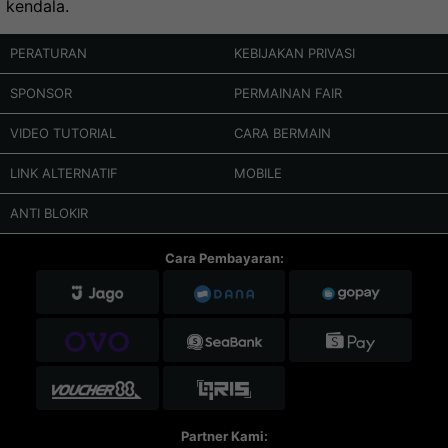
kendala.
PERATURAN
KEBIJAKAN PRIVASI
SPONSOR
PERMAINAN FAIR
VIDEO TUTORIAL
CARA BERMAIN
LINK ALTERNATIF
MOBILE
ANTI BLOKIR
Cara Pembayaran:
Partner Kami: