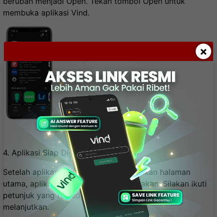
berubah menjadi Open. Tekan tombol Open untuk
membuka aplikasi Vind.
×
4. Aplikasi Siap Digunakan
Setelah aplikasi terbuka dan menampilkan halaman
utama, aplikasi Vind sudah siap digunakan. Silakan ikuti
petunjuk yang tersedia di dalam aplikasi untuk
melanjutkan.