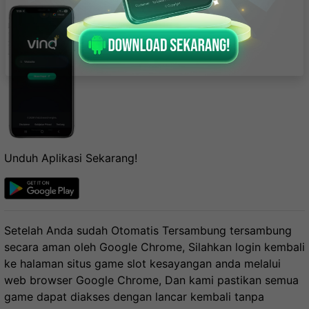
Unduh Aplikasi Sekarang!
Setelah Anda sudah Otomatis Tersambung tersambung
secara aman oleh Google Chrome, Silahkan login kembali
ke halaman situs game slot kesayangan anda melalui
web browser Google Chrome, Dan kami pastikan semua
game dapat diakses dengan lancar kembali tanpa