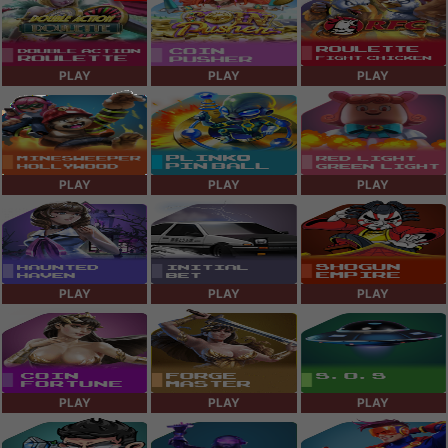
PLAY
PLAY
PLAY
PLAY
PLAY
PLAY
PLAY
PLAY
PLAY
PLAY
PLAY
PLAY