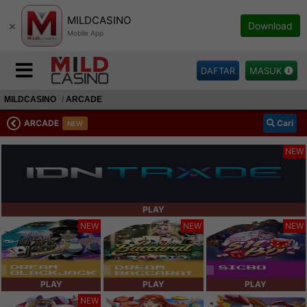
MILDCASINO
×
Download
Mobile App
DAFTAR
MASUK
MILDCASINO
ARCADE
ARCADE
Cari
NEW
NEW
PLAY
NEW
NEW
NEW
PLAY
PLAY
PLAY
NEW